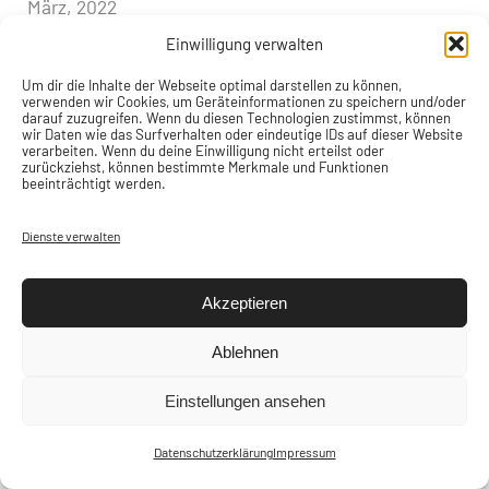
März, 2022
Vintage MTB Scott
Einwilligung verwalten
Vintage MTB Scott Windriver
Um dir die Inhalte der Webseite optimal darstellen zu können,
verwenden wir Cookies, um Geräteinformationen zu speichern und/oder
Vintage MTB Marin, Bear Valley SE
darauf zuzugreifen. Wenn du diesen Technologien zustimmst, können
wir Daten wie das Surfverhalten oder eindeutige IDs auf dieser Website
verarbeiten. Wenn du deine Einwilligung nicht erteilst oder
Mai, 2021
zurückziehst, können bestimmte Merkmale und Funktionen
Original Puch Waffenrad
beeinträchtigt werden.
Datenschutzerklärung
|
Impressum
Dienste verwalten
design & umsetzung
webartig.at
Akzeptieren
Ablehnen
Einstellungen ansehen
Datenschutzerklärung
Impressum